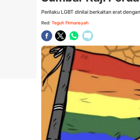
Perilaku LGBT dinilai berkaitan erat denga
Red:
Teguh Firmansyah