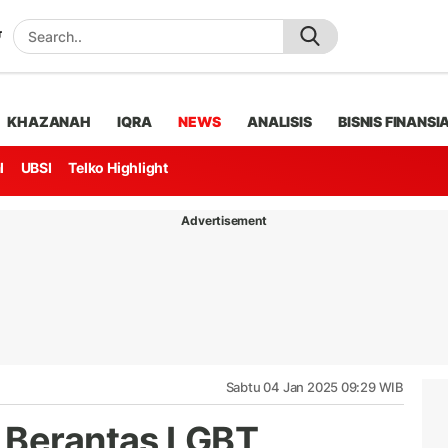
KHAZANAH
IQRA
NEWS
ANALISIS
BISNIS FINANSI
l
UBSI
Telko Highlight
Advertisement
Sabtu 04 Jan 2025 09:29 WIB
 Berantas LGBT