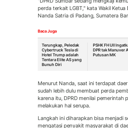
"DPRD Sumbar sedang mengkaji kem
perda terkait LGBT," kata Wakil Ketu
Nanda Satria di Padang, Sumatera Bar
Baca Juga
Terungkap, Peledak
PSHK FH UII Ingat
Cybertruck Tesla di
DPR tak Manuver 
Hotel Trump adalah
Putusan MK
Tentara Elite AS yang
Bunuh Diri
Menurut Nanda, saat ini terdapat dae
sudah lebih dulu membuat perda pem
karena itu, DPRD menilai pemerintah pr
melakukan hal serupa.
Langkah ini diharapkan bisa menjadi s
mengatasi penyakit masyarakat di da