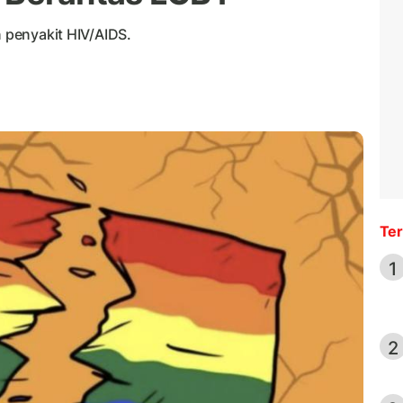
n penyakit HIV/AIDS.
Ter
1
2