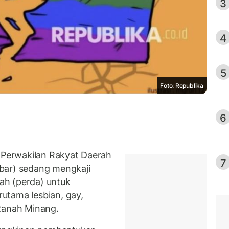
3
4
5
Foto: Republika
6
Perwakilan Rakyat Daerah
7
bar) sedang mengkaji
ah (perda) untuk
utama lesbian, gay,
 Ranah Minang.