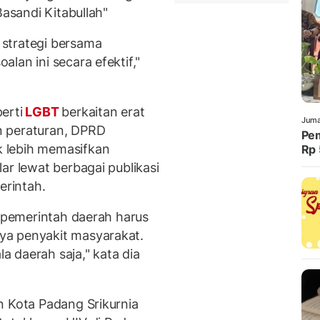
Basandi Kitabullah"
strategi bersama
lan ini secara efektif,"
erti
LGBT
berkaitan erat
Juma
n peraturan, DPRD
Pem
 lebih memasifkan
Rp 
ar lewat berbagai publikasi
erintah.
k pemerintah daerah harus
ya penyakit masyarakat.
 daerah saja," kata dia
n Kota Padang Srikurnia