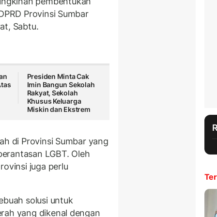
ungkinan pembentukan
a DPRD Provinsi Sumbar
at, Sabtu.
kan
Presiden Minta Cak
Atas
Imin Bangun Sekolah
Rakyat, Sekolah
Khusus Keluarga
Miskin dan Ekstrem
rah di Provinsi Sumbar yang
berantasan LGBT. Oleh
ovinsi juga perlu
Ter
ebuah solusi untuk
erah yang dikenal dengan