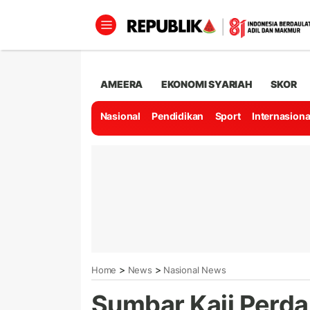
AMEERA
EKONOMI SYARIAH
SKOR
Nasional
Pendidikan
Sport
Internasiona
>
>
Home
News
Nasional News
Sumbar Kaji Perda