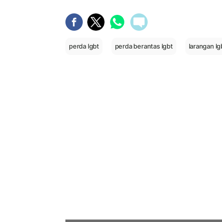
perda lgbt
perda berantas lgbt
larangan l