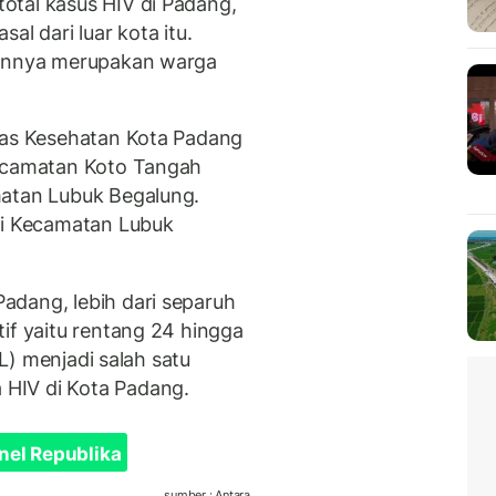
otal kasus HIV di Padang,
al dari luar kota itu.
ainnya merupakan warga
nas Kesehatan Kota Padang
Kecamatan Koto Tangah
matan Lubuk Begalung.
di Kecamatan Lubuk
adang, lebih dari separuh
if yaitu rentang 24 hingga
SL) menjadi salah satu
HIV di Kota Padang.
nel Republika
sumber : Antara