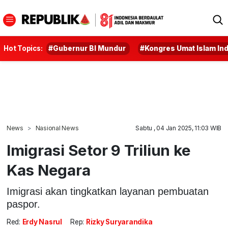
Hot Topics:
#Gubernur BI Mundur
#Kongres Umat Islam In
News
Nasional News
Sabtu , 04 Jan 2025, 11:03 WIB
Imigrasi Setor 9 Triliun ke
Kas Negara
Imigrasi akan tingkatkan layanan pembuatan
paspor.
Red:
Erdy Nasrul
Rep:
Rizky Suryarandika