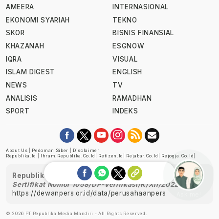
AMEERA
INTERNASIONAL
EKONOMI SYARIAH
TEKNO
SKOR
BISNIS FINANSIAL
KHAZANAH
ESGNOW
IQRA
VISUAL
ISLAM DIGEST
ENGLISH
NEWS
TV
ANALISIS
RAMADHAN
SPORT
INDEKS
About Us
|
Pedoman Siber
|
Disclaimer
Republika.id
|
Ihram.republika.co.id
|
Retizen.id
|
Rejabar.co.id
|
Rejogja.co.id
|
Republika telah diverifikasi oleh Dewan Pers
Sertifikat Nomor 1058/DP-Verifikasi/K/XII/2022
https://dewanpers.or.id/data/perusahaanpers
Ask me!
© 2026 PT Republika Media Mandiri - All Rights Reserved.