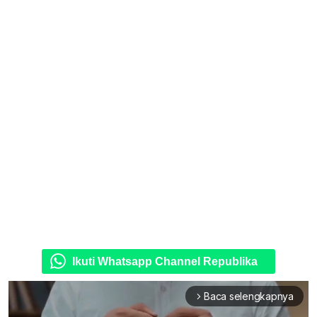
Ikuti Whatsapp Channel Republika
Baca selengkapnya
arrow_forward_ios