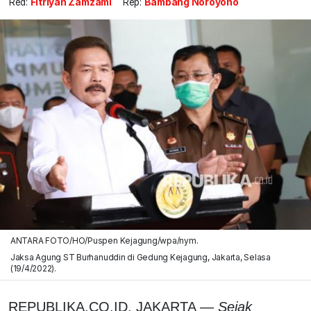
Red:
Fitriyan Zamzami
Rep:
Bambang Noroyono
ANTARA FOTO/HO/Puspen Kejagung/wpa/nym.
Jaksa Agung ST Burhanuddin di Gedung Kejagung, Jakarta, Selasa
(19/4/2022).
REPUBLIKA.CO.ID, JAKARTA —
Sejak