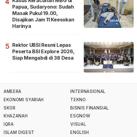
Kasus Keracunan MBG di
4
Papua, Sudaryono: Sudah
Masak Pukul 19.00,
Disajikan Jam 11 Keesokan
Harinya
Rektor UBSI Resmi Lepas
5
Peserta BSI Explore 2026,
Siap Mengabdi di 38 Desa
AMEERA
INTERNASIONAL
EKONOMI SYARIAH
TEKNO
SKOR
BISNIS FINANSIAL
KHAZANAH
ESGNOW
IQRA
VISUAL
ISLAM DIGEST
ENGLISH