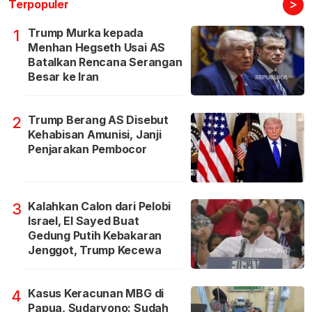
>
Terpopuler
Trump Murka kepada
1
Menhan Hegseth Usai AS
Batalkan Rencana Serangan
Besar ke Iran
Trump Berang AS Disebut
2
Kehabisan Amunisi, Janji
Penjarakan Pembocor
Kalahkan Calon dari Pelobi
3
Israel, El Sayed Buat
Gedung Putih Kebakaran
Jenggot, Trump Kecewa
Kasus Keracunan MBG di
4
Papua, Sudaryono: Sudah