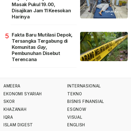
Masak Pukul 19.00,
Disajikan Jam 11 Keesokan
Harinya
Fakta Baru Mutilasi Depok,
5
Tersangka Tergabung di
Komunitas
Gay
,
Pembunuhan Disebut
Terencana
AMEERA
INTERNASIONAL
EKONOMI SYARIAH
TEKNO
SKOR
BISNIS FINANSIAL
KHAZANAH
ESGNOW
IQRA
VISUAL
ISLAM DIGEST
ENGLISH