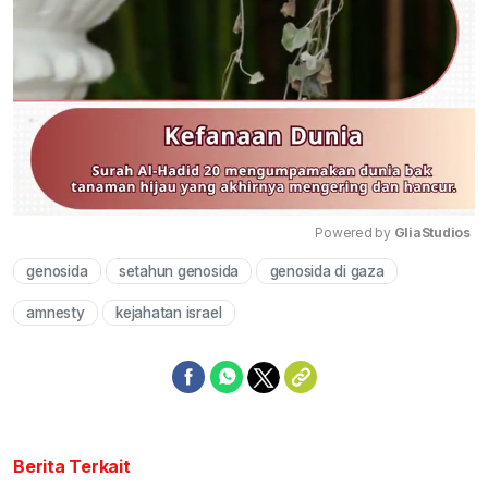
Powered by 
GliaStudios
genosida
setahun genosida
genosida di gaza
Mute
amnesty
kejahatan israel
Berita Terkait