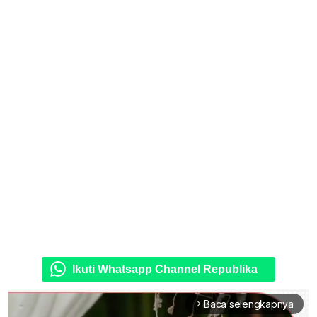
Ikuti Whatsapp Channel Republika
Baca selengkapnya
arrow_forward_ios