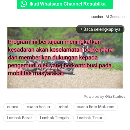
Ikuti Whatsapp Channel Republika
sumber : AI Generated
Baca selengkapnya
arrow_forward_ios
Powered by 
GliaStudios
cuaca
cuaca hari ini
rebot
cuaca Kota Mataram
Mute
Lombok Barat
Lombok Tengah
Lombok Timur