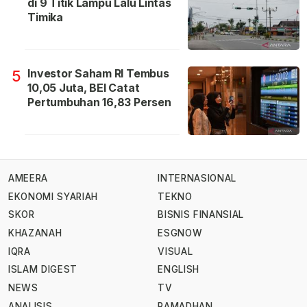
di 9 Titik Lampu Lalu Lintas
Timika
Investor Saham RI Tembus
5
10,05 Juta, BEI Catat
Pertumbuhan 16,83 Persen
AMEERA
INTERNASIONAL
EKONOMI SYARIAH
TEKNO
SKOR
BISNIS FINANSIAL
KHAZANAH
ESGNOW
IQRA
VISUAL
ISLAM DIGEST
ENGLISH
NEWS
TV
ANALISIS
RAMADHAN