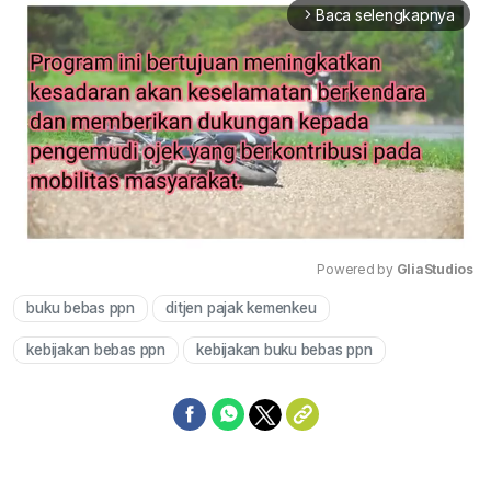
Baca selengkapnya
arrow_forward_ios
Powered by 
GliaStudios
buku bebas ppn
ditjen pajak kemenkeu
Mute
kebijakan bebas ppn
kebijakan buku bebas ppn