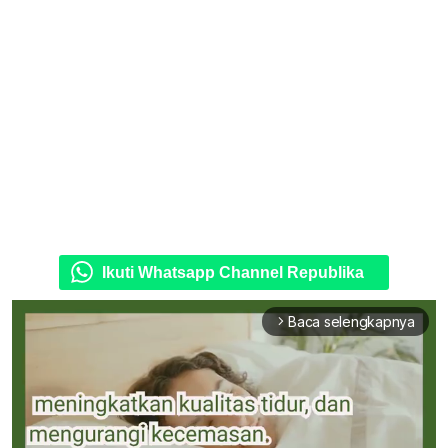
Ikuti Whatsapp Channel Republika
Baca selengkapnya
arrow_forward_ios