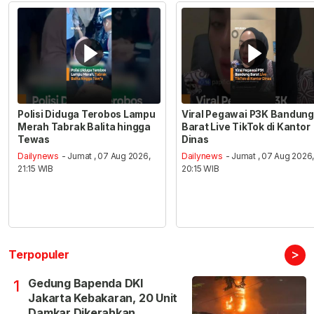
Polisi Diduga Terobos Lampu
Viral Pegawai P3K Bandung
Merah Tabrak Balita hingga
Barat Live TikTok di Kantor
Tewas
Dinas
Dailynews
- Jumat , 07 Aug 2026,
Dailynews
- Jumat , 07 Aug 2026
21:15 WIB
20:15 WIB
>
Terpopuler
Gedung Bapenda DKI
1
Jakarta Kebakaran, 20 Unit
Damkar Dikerahkan