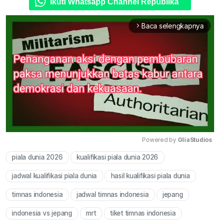
Ikuti Whatsapp Channel Republika
Baca selengkapnya
arrow_forward_ios
Powered by 
GliaStudios
piala dunia 2026
kualifikasi piala dunia 2026
Mute
jadwal kualifikasi piala dunia
hasil kualifikasi piala dunia
timnas indonesia
jadwal timnas indonesia
jepang
indonesia vs jepang
mrt
tiket timnas indonesia