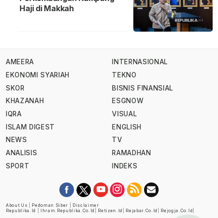
Haji di Makkah
AMEERA
INTERNASIONAL
EKONOMI SYARIAH
TEKNO
SKOR
BISNIS FINANSIAL
KHAZANAH
ESGNOW
IQRA
VISUAL
ISLAM DIGEST
ENGLISH
NEWS
TV
ANALISIS
RAMADHAN
SPORT
INDEKS
About Us
|
Pedoman Siber
|
Disclaimer
Republika.id
|
Ihram.republika.co.id
|
Retizen.id
|
Rejabar.co.id
|
Rejogja.co.id
|