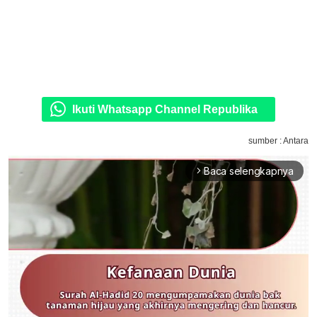
Ikuti Whatsapp Channel Republika
sumber : Antara
Baca selengkapnya
arrow_forward_ios