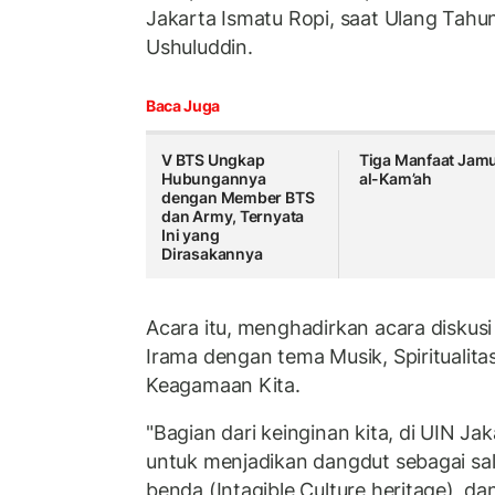
Jakarta Ismatu Ropi, saat Ulang Tahu
Ushuluddin.
Baca Juga
V BTS Ungkap
Tiga Manfaat Jam
Hubungannya
al-Kam’ah
dengan Member BTS
dan Army, Ternyata
Ini yang
Dirasakannya
Acara itu, menghadirkan acara disku
Irama dengan tema Musik, Spiritualita
Keagamaan Kita.
"Bagian dari keinginan kita, di UIN Jak
untuk menjadikan dangdut sebagai sal
benda (Intagible Culture heritage), da