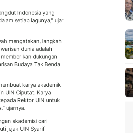
angdut Indonesia yang
lam setiap lagunya," ujar
syah mengatakan, langkah
warisan dunia adalah
 memberikan dukungan
arisan Budaya Tak Benda
 membuat karya akademik
in UIN Ciputat. Karya
kepada Rektor UIN untuk
.” ujarnya.
ngan akademisi dari
i jejak UIN Syarif