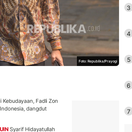
3
4
5
Foto: Republika/Prayogi
6
 Kebudayaan, Fadli Zon
Indonesia, dangdut
7
UIN
Syarif Hidayatullah