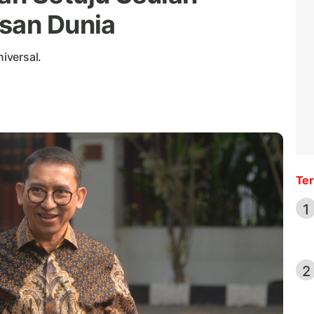
san Dunia
iversal.
Ter
1
2