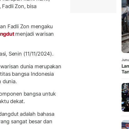
Fadli Zon, bisa
aan Fadli Zon mengaku
ngdut
menjadi warisan
asi, Senin (11/11/2024).
Juma
Lan
 warisan dunia merupakan
Tan
titas bangsa Indonesia
n dunia.
 komponen bangsa untuk
aktu dekat.
dangdut adalah bahasa
 yang sangat besar dan