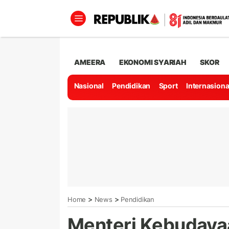
AMEERA
EKONOMI SYARIAH
SKOR
Nasional
Pendidikan
Sport
Internasiona
>
>
Home
News
Pendidikan
Menteri Kebudaya