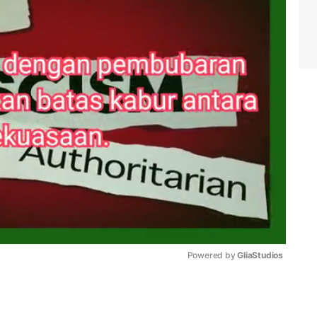
Powered by 
GliaStudios
Mute