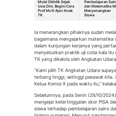
Mulai Dididik Sejak
Pembelajaran Sain
Usia Dini, Begini Cara
dan Matematika M
Prof Mu'ti Ajari Anak
Menyenangkan
TK
Siswa
Ia menerangkan pihaknya sudah melak
bagaimana mengajarkan matematika 
dalam kunjungan kerjanya yang perta
menyebutkan praktik uji coba kala itu 
TK yang dikelola oleh Angkatan Udara
“Kami pilih TK Angkatan Udara supaya
terbang tinggi, setinggi pesawat kita.
Ketua Komisi X pada waktu itu,” kelak
Sebelumnya, pada Senin (28/10/2024)
mengejar ketertinggalan skor PISA d
siswa terhadap pembelajaran sains da
bidang numerasi. Menurut pandanga