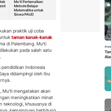
tek
Mu'ti Perkenalkan
esti
Metode Belajar
Matematika untuk
Siswa PAUD
ukan praktik uji coba
untuk
taman kanak-kanak
ma di Palembang. Mu'ti
Ahad
dilakukan pada salah satu
Tam
.
Ala
 pendidikan Indonesia
 Saya didampingi oleh Ibu
arnya.
, Mu'ti mengatakan akan
engan meningkatkan minat
n teknologi, khususnya di
nnya, kemampuan berhitung