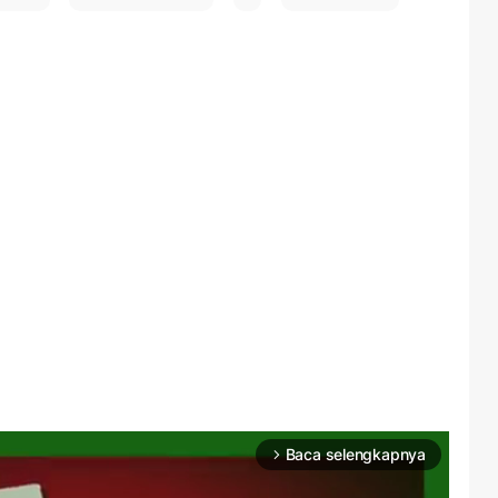
Baca selengkapnya
arrow_forward_ios