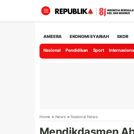
AMEERA
EKONOMI SYARIAH
SKOR
Nasional
Pendidikan
Sport
Internasiona
>
>
Home
News
Nasional News
Mendikdasmen Abd