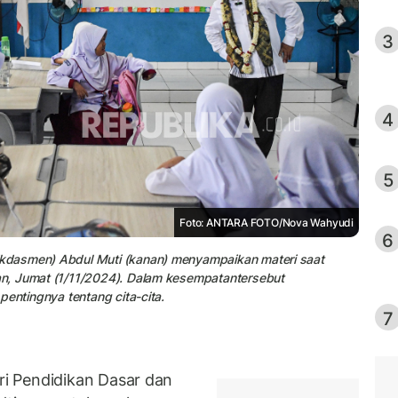
3
4
5
Foto: ANTARA FOTO/Nova Wahyudi
6
kdasmen) Abdul Muti (kanan) menyampaikan materi saat
n, Jumat (1/11/2024). Dalam kesempatantersebut
pentingnya tentang cita-cita.
7
i Pendidikan Dasar dan