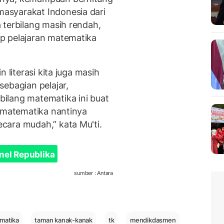
asyarakat Indonesia dari
 terbilang masih rendah,
p pelajaran matematika
 literasi kita juga masih
sebagian pelajar,
ilang matematika ini buat
t matematika nantinya
cara mudah,” kata Mu'ti.
nel Republika
sumber : Antara
ematika
taman kanak-kanak
tk
mendikdasmen