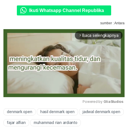
Ikuti Whatsapp Channel Republika
sumber : Antara
Baca selengkapnya
arrow_forward_ios
Powered by 
GliaStudios
denmark open
hasil denmark open
jadwal denmark open
Mute
fajar alfian
muhammad rian ardianto