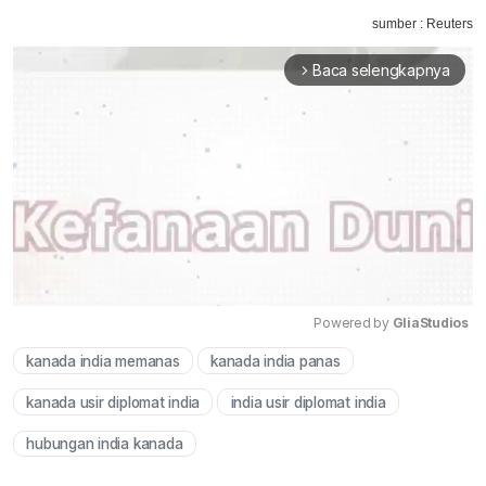
sumber : Reuters
Baca selengkapnya
arrow_forward_ios
Powered by 
GliaStudios
kanada india memanas
kanada india panas
Mute
kanada usir diplomat india
india usir diplomat india
hubungan india kanada