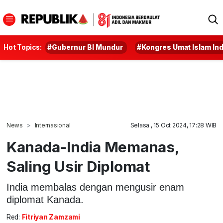
Hot Topics:
#Gubernur BI Mundur
#Kongres Umat Islam In
News
Internasional
Selasa , 15 Oct 2024, 17:28 WIB
Kanada-India Memanas,
Saling Usir Diplomat
India membalas dengan mengusir enam
diplomat Kanada.
Red:
Fitriyan Zamzami