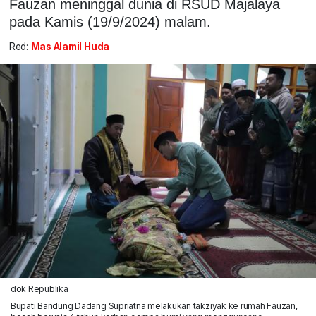
Fauzan meninggal dunia di RSUD Majalaya
pada Kamis (19/9/2024) malam.
Red:
Mas Alamil Huda
dok Republika
Bupati Bandung Dadang Supriatna melakukan takziyak ke rumah Fauzan,