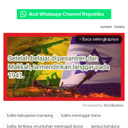
Ikuti Whatsapp Channel Republika
sumber : Antara
Baca selengkapnya
arrow_forward_ios
Powered by 
GliaStudios
balita kabupaten bandung
balita meninggal dunia
Mute
balita tertimpa reruntuhan meninggal dunia
gempa bandung