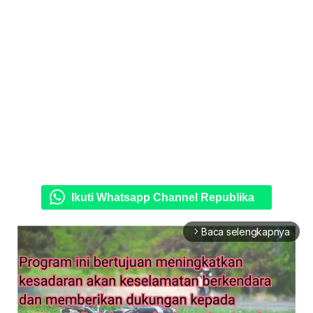
Ikuti Whatsapp Channel Republika
Baca selengkapnya
arrow_forward_ios