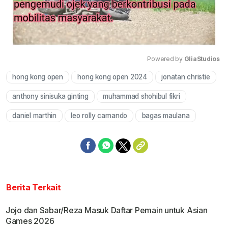
Powered by 
GliaStudios
hong kong open
hong kong open 2024
jonatan christie
Mute
anthony sinisuka ginting
muhammad shohibul fikri
daniel marthin
leo rolly carnando
bagas maulana
Berita Terkait
Jojo dan Sabar/Reza Masuk Daftar Pemain untuk Asian
Games 2026