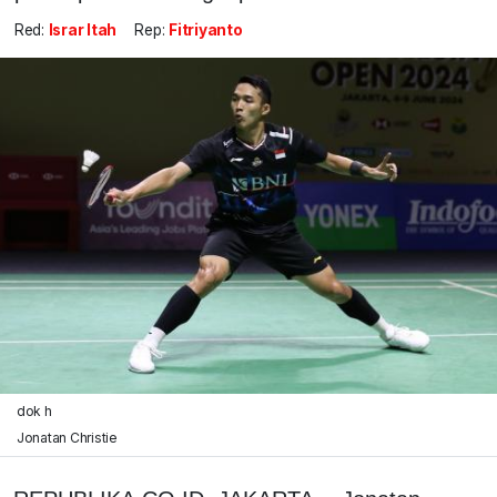
Red:
Israr Itah
Rep:
Fitriyanto
dok h
Jonatan Christie