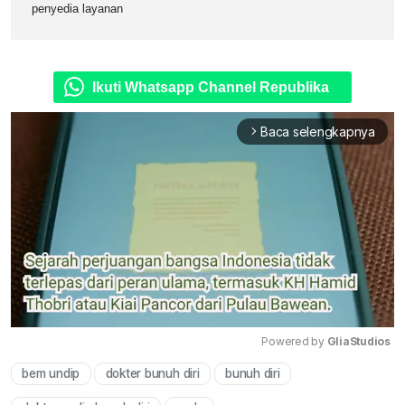
penyedia layanan
Ikuti Whatsapp Channel Republika
Baca selengkapnya
arrow_forward_ios
Powered by 
GliaStudios
bem undip
dokter bunuh diri
bunuh diri
Mute