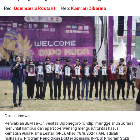
Red:
Qommarria Rostanti
Rep:
Kamran Dikarma
Dok. Istimewa
Perwakilan BEM se-Univesitas Diponegoro (Undip) menggelar unjuk rasa
menuntut kampus dan aparat berwenang mengusut tuntas kasus
kematian Aulia Risma Lestari (ARL), Ahad (18/8/2024). ARL adalah
mahasiswi Program Pendidikan Dokter Spesialis (PPDS) Program Studi