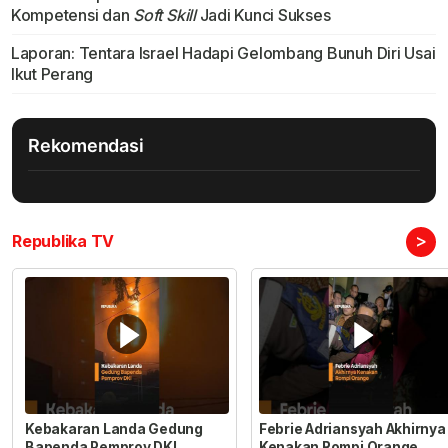
Kompetensi dan
Soft Skill
Jadi Kunci Sukses
Laporan: Tentara Israel Hadapi Gelombang Bunuh Diri Usai
Ikut Perang
Rekomendasi
>
Republika TV
Kebakaran Landa Gedung
Febrie Adriansyah Akhirnya
Bapenda Pemprov DKI
Kenakan Rompi Orange