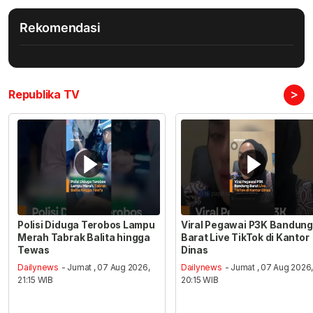
Rekomendasi
>
Republika TV
Polisi Diduga Terobos Lampu
Viral Pegawai P3K Bandung
Merah Tabrak Balita hingga
Barat Live TikTok di Kantor
Tewas
Dinas
Dailynews
- Jumat , 07 Aug 2026,
Dailynews
- Jumat , 07 Aug 2026
21:15 WIB
20:15 WIB