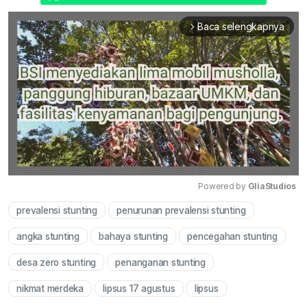
Baca selengkapnya
arrow_forward_ios
Powered by 
GliaStudios
prevalensi stunting
penurunan prevalensi stunting
Mute
angka stunting
bahaya stunting
pencegahan stunting
desa zero stunting
penanganan stunting
nikmat merdeka
lipsus 17 agustus
lipsus