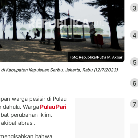
3
4
Foto: Republika/Putra M. Akbar
5
 di Kabupaten Kepulauan Seribu, Jakarta, Rabu (12/7/2023).
6
an warga pesisir di Pulau
7
ah dahulu. Warga
Pulau Pari
ibat perubahan iklim.
akibat abrasi.
i, mengisahkan bahwa