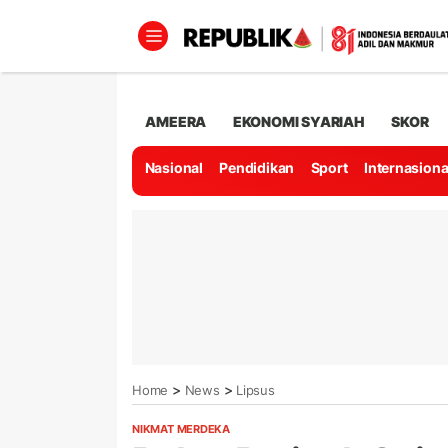
AMEERA
EKONOMI SYARIAH
SKOR
Nasional
Pendidikan
Sport
Internasiona
>
>
Home
News
Lipsus
NIKMAT MERDEKA