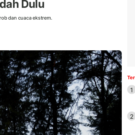
ndah Dulu
 rob dan cuaca ekstrem.
Ter
1
2