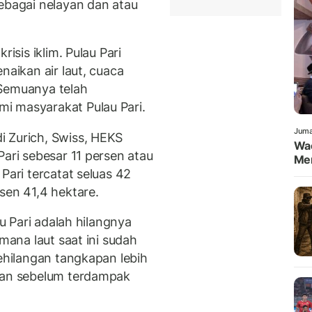
sebagai nelayan dan atau
risis iklim. Pulau Pari
naikan air laut, cuaca
 Semuanya telah
i masyarakat Pulau Pari.
Juma
i Zurich, Swiss, HEKS
Wa
Pari sebesar 11 persen atau
Men
Pari tercatat seluas 42
sen 41,4 hektare.
au Pari adalah hilangnya
imana laut saat ini sudah
kehilangan tangkapan lebih
ngan sebelum terdampak