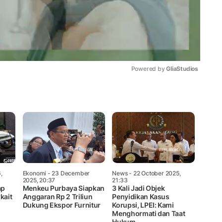
Powered by 
GliaStudios
Mute
,
Ekonomi
- 23 December
News
- 22 October 2025,
2025, 20:37
21:33
ap
Menkeu Purbaya Siapkan
3 Kali Jadi Objek
kait
Anggaran Rp 2 Triliun
Penyidikan Kasus
Dukung Ekspor Furnitur
Korupsi, LPEI: Kami
Menghormati dan Taat
Hukum