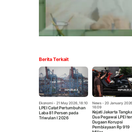
Berita Terkait
Ekonomi
- 21 May 2026, 18:10
News
- 20 January 2026
16:09
LPEI Catat Pertumbuhan
Kejati Jakarta Tangk
Laba 81 Persen pada
Dua Pegawai LPEI ter
Triwulan I 2026
Dugaan Korupsi
Pembiayaan Rp 919
Miliar