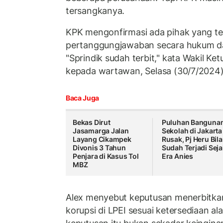
tersangkanya.
KPK mengonfirmasi ada pihak yang tel
pertanggungjawaban secara hukum d
"Sprindik sudah terbit," kata Wakil K
kepada wartawan, Selasa (30/7/2024)
Baca Juga
Bekas Dirut
Puluhan Banguna
Jasamarga Jalan
Sekolah di Jakarta
Layang Cikampek
Rusak, Pj Heru Bil
Divonis 3 Tahun
Sudah Terjadi Seja
Penjara di Kasus Tol
Era Anies
MBZ
Alex menyebut keputusan menerbitkan
korupsi di LPEI sesuai ketersediaan al