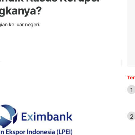
ngkanya?
n ke luar negeri.
Ter
1
2