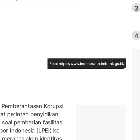
3
4
Foto: https://www.indonesiaeximbank.go.id/
 Pemberantasan Korupsi
at perintah penyidikan
soal pemberian fasilitas
or Indonesia (LPEI) ke
 merahasiakan identitas