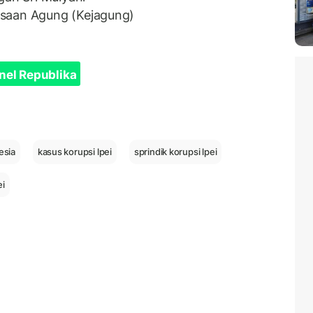
ksaan Agung (Kejagung)
nel Republika
esia
kasus korupsi lpei
sprindik korupsi lpei
ei