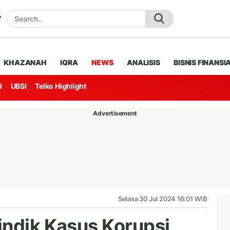
KHAZANAH
IQRA
NEWS
ANALISIS
BISNIS FINANSI
l
UBSI
Telko Highlight
Advertisement
Selasa 30 Jul 2024 16:01 WIB
indik Kasus Korupsi