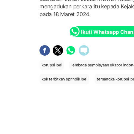
mengadukan perkara itu kepada Keja
pada 18 Maret 2024.
Ikuti Whatsapp Chan
korupsi lpei
lembaga pembiayaan ekspor indon
kpk terbitkan sprindik lpei
tersangka korupsi lp