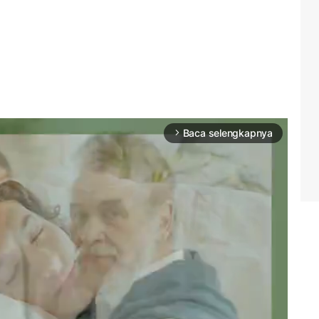
Baca selengkapnya
arrow_forward_ios