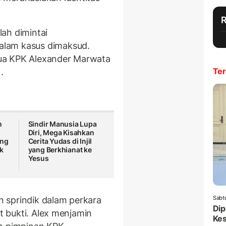
ah dimintai
alam kasus dimaksud.
etua KPK Alexander Marwata
Ter
.
n
Sindir Manusia Lupa
Diri, Mega Kisahkan
ang
Cerita Yudas di Injil
k
yang Berkhianat ke
Yesus
Sabt
 sprindik dalam perkara
Dip
at bukti. Alex menjamin
Ke