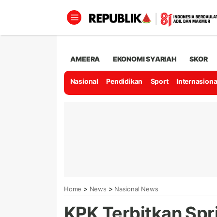
AMEERA
EKONOMI SYARIAH
SKOR
Nasional
Pendidikan
Sport
Internasiona
>
>
Home
News
Nasional News
KPK Terbitkan Spr