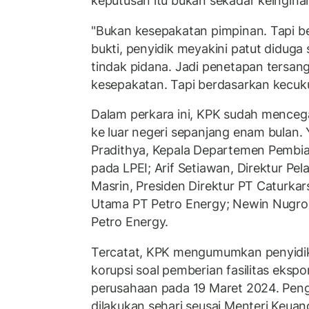
keputusan itu bukan sekadar keingina
"Bukan kesepakatan pimpinan. Tapi b
bukti, penyidik meyakini patut diduga
tindak pidana. Jadi penetapan tersan
kesepakatan. Tapi berdasarkan kecukup
Dalam perkara ini, KPK sudah mence
ke luar negeri sepanjang enam bulan
Pradithya, Kepala Departemen Pembiay
pada LPEI; Arif Setiawan, Direktur Pe
Masrin, Presiden Direktur PT Caturka
Utama PT Petro Energy; Newin Nugro
Petro Energy.
Tercatat, KPK mengumumkan penyidi
korupsi soal pemberian fasilitas ekspo
perusahaan pada 19 Maret 2024. Pe
dilakukan sehari seusai Menteri Keuan