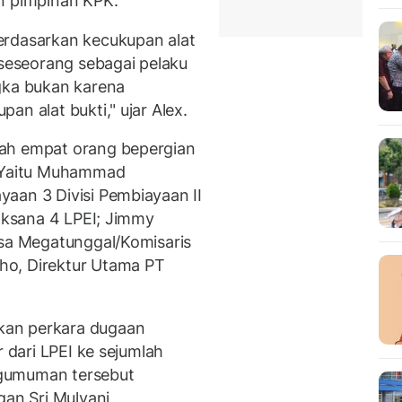
n pimpinan KPK.
erdasarkan kecukupan alat
 seseorang sebagai pelaku
gka bukan karena
an alat bukti," ujar Alex.
gah empat orang bepergian
. Yaitu Muhammad
aan 3 Divisi Pembiayaan II
laksana 4 LPEI; Jimmy
rsa Megatunggal/Komisaris
ho, Direktur Utama PT
kan perkara dugaan
r dari LPEI ke sejumlah
ngumuman tersebut
gan Sri Mulyani