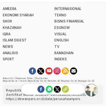
AMEERA
INTERNASIONAL
EKONOMI SYARIAH
TEKNO
SKOR
BISNIS FINANSIAL
KHAZANAH
ESGNOW
IQRA
VISUAL
ISLAM DIGEST
ENGLISH
NEWS
TV
ANALISIS
RAMADHAN
SPORT
INDEKS
About Us
|
Pedoman Siber
|
Disclaimer
Republika.id
|
Ihram.republika.co.id
|
Retizen.id
|
Rejabar.co.id
|
Rejogja.co.id
|
Republika telah diverifikasi oleh Dewan Pers
Sertifikat Nomor 1058/DP-Verifikasi/K/XII/2022
https://dewanpers.or.id/data/perusahaanpers
Ask me!