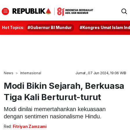
Hot Topics:
#Gubernur BI Mundur
#Kongres Umat Islam In
News
Internasional
Jumat , 07 Jun 2024, 19:06 WIB
Modi Bikin Sejarah, Berkuasa
Tiga Kali Berturut-turut
Modi dinilai memertahankan kekuasaan
dengan sentimen nasionalisme Hindu.
Red:
Fitriyan Zamzami