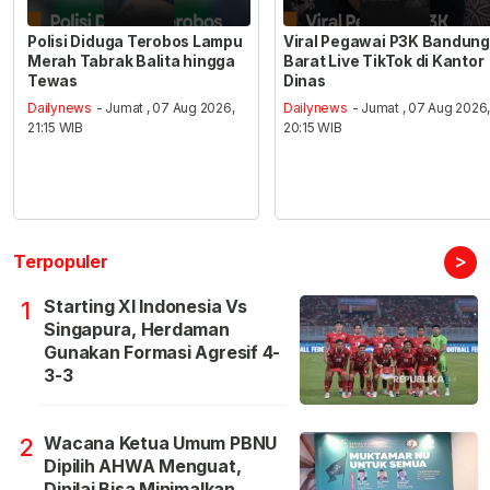
Polisi Diduga Terobos Lampu
Viral Pegawai P3K Bandung
Merah Tabrak Balita hingga
Barat Live TikTok di Kantor
Tewas
Dinas
Dailynews
- Jumat , 07 Aug 2026,
Dailynews
- Jumat , 07 Aug 2026
21:15 WIB
20:15 WIB
>
Terpopuler
Starting XI Indonesia Vs
1
Singapura, Herdaman
Gunakan Formasi Agresif 4-
3-3
Wacana Ketua Umum PBNU
2
Dipilih AHWA Menguat,
Dinilai Bisa Minimalkan