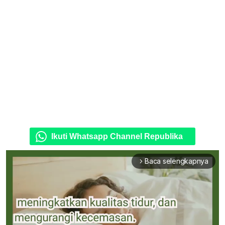
Ikuti Whatsapp Channel Republika
Baca selengkapnya
arrow_forward_ios