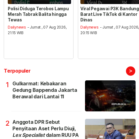
Polisi Diduga Terobos Lampu
Viral Pegawai P3K Bandung
Merah Tabrak Balita hingga
Barat Live TikTok di Kantor
Tewas
Dinas
Dailynews
- Jumat , 07 Aug 2026,
Dailynews
- Jumat , 07 Aug 2026
21:15 WIB
20:15 WIB
>
Terpopuler
Gulkarmat: Kebakaran
1
Gedung Bappenda Jakarta
Berawal dari Lantai 11
Anggota DPR Sebut
2
Penyitaan Aset Perlu Diuji,
Lex Specialist
dalam RUU PA