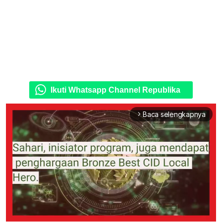
Ikuti Whatsapp Channel Republika
Baca selengkapnya
arrow_forward_ios