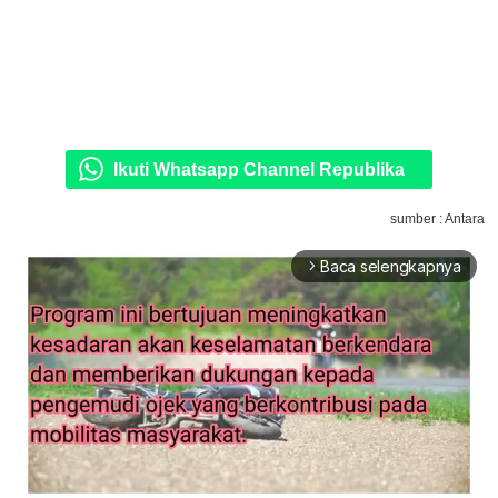
Ikuti Whatsapp Channel Republika
sumber : Antara
Baca selengkapnya
arrow_forward_ios