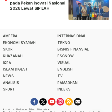
pada Pekan Inovasi Nasional
2026 Lewat SIPILAH
AMEERA
INTERNASIONAL
EKONOMI SYARIAH
TEKNO
SKOR
BISNIS FINANSIAL
KHAZANAH
ESGNOW
IQRA
VISUAL
ISLAM DIGEST
ENGLISH
NEWS
TV
ANALISIS
RAMADHAN
SPORT
INDEKS
About Us
|
Pedoman Siber
|
Disclaimer