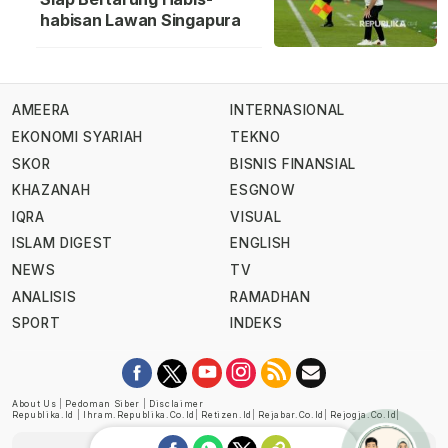
habisan Lawan Singapura
AMEERA
INTERNASIONAL
EKONOMI SYARIAH
TEKNO
SKOR
BISNIS FINANSIAL
KHAZANAH
ESGNOW
IQRA
VISUAL
ISLAM DIGEST
ENGLISH
NEWS
TV
ANALISIS
RAMADHAN
SPORT
INDEKS
About Us
|
Pedoman Siber
|
Disclaimer
Republika.id
|
Ihram.republika.co.id
|
Retizen.id
|
Rejabar.co.id
|
Rejogja.co.id
|