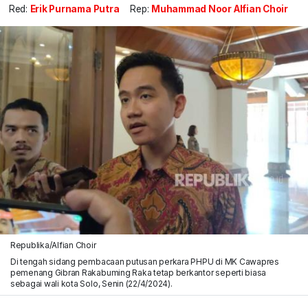
Red:
Erik Purnama Putra
Rep:
Muhammad Noor Alfian Choir
Republika/Alfian Choir
Di tengah sidang pembacaan putusan perkara PHPU di MK Cawapres
pemenang Gibran Rakabuming Raka tetap berkantor seperti biasa
sebagai wali kota Solo, Senin (22/4/2024).