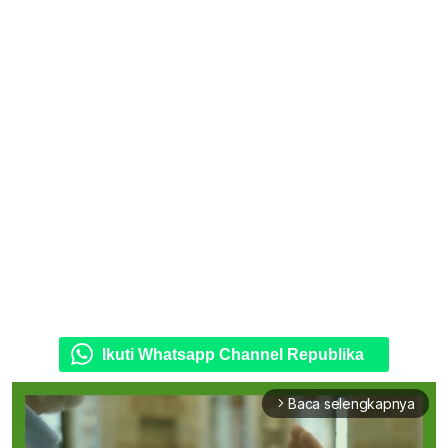
Ikuti Whatsapp Channel Republika
Baca selengkapnya
arrow_forward_ios