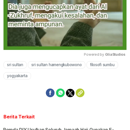
Powered by 
GliaStudios
sri sultan
sri sultan hamengkubowono
filosofi sumbu
Mute
yogyakarta
Berita Terkait
Pemda DIY Usulkan Seluruh Jamaah Haji Gunakan E-