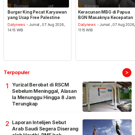
Burger King Pecat Karyawan
Keracunan MBG di Papua
yang Ucap Free Palestine
BGN Masaknya Kecepatan
Dailynews
- Jumat , 07 Aug 2026,
Dailynews
- Jumat , 07 Aug 2026
14:15 WIB
11:15 WIB
>
Terpopuler
Yurizal Berobat di RSCM
1
Sebelum Meninggal, Alasan
Ia Menunggu Hingga 8 Jam
Terungkap
Laporan Intelijen Sebut
2
Arab Saudi Segera Diserang