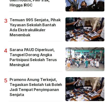
oleh Houthi, PMF Irak,
Hingga IRGC
Temuan 995 Senjata, Pihak
3
Yayasan Sekolah Bantah
Ada Ekstrakulikuler
Menembak
Sarana PAUD Diperkuat,
4
Tangsel Dorong Angka
Partisipasi Sekolah Terus
Meningkat
Pramono Anung Terkejut,
5
Tegaskan Sekolah tak Boleh
Jadi Tempat Penyimpanan
Senjata