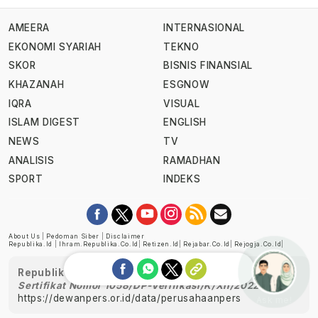
AMEERA
INTERNASIONAL
EKONOMI SYARIAH
TEKNO
SKOR
BISNIS FINANSIAL
KHAZANAH
ESGNOW
IQRA
VISUAL
ISLAM DIGEST
ENGLISH
NEWS
TV
ANALISIS
RAMADHAN
SPORT
INDEKS
About Us
|
Pedoman Siber
|
Disclaimer
Republika.id
|
Ihram.republika.co.id
|
Retizen.id
|
Rejabar.co.id
|
Rejogja.co.id
|
Republika telah diverifikasi oleh Dewan Pers
Sertifikat Nomor 1058/DP-Verifikasi/K/XII/2022
https://dewanpers.or.id/data/perusahaanpers
Ask me!