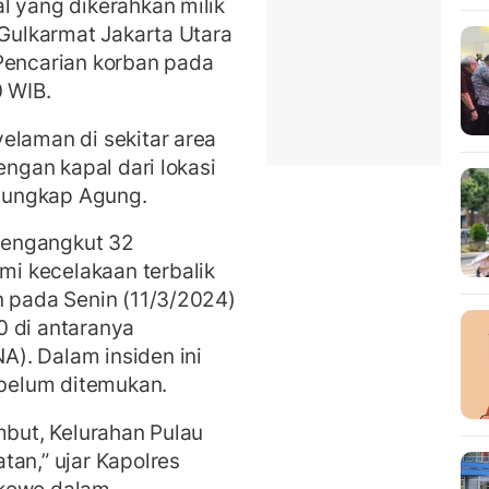
l yang dikerahkan milik
 Gulkarmat Jakarta Utara
 Pencarian korban pada
0 WIB.
elaman di sekitar area
engan kapal dari lokasi
” ungkap Agung.
mengangkut 32
i kecelakaan terbalik
n pada Senin (11/3/2024)
0 di antaranya
). Dalam insiden ini
belum ditemukan.
mbut, Kelurahan Pulau
tan,” ujar Kapolres
gkowo dalam