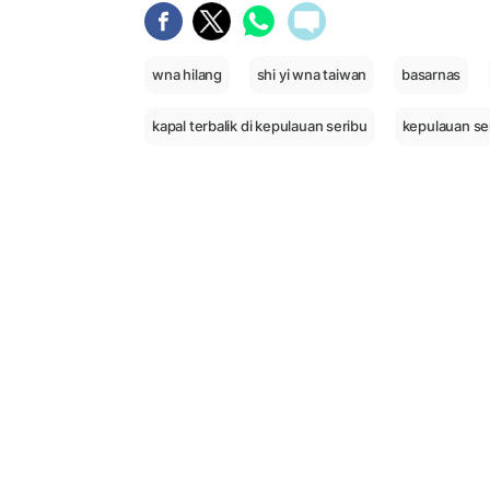
wna hilang
shi yi wna taiwan
basarnas
kapal terbalik di kepulauan seribu
kepulauan se