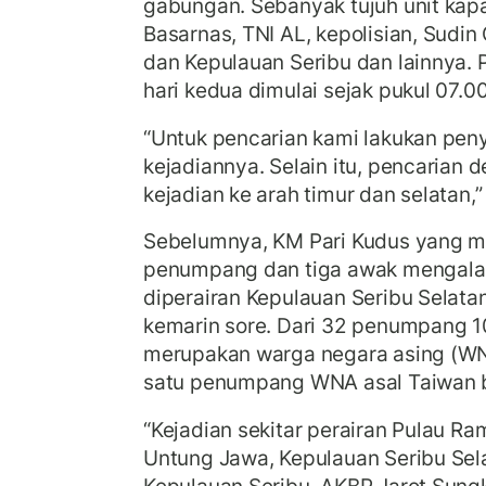
gabungan. Sebanyak tujuh unit kapa
Basarnas, TNI AL, kepolisian, Sudin
dan Kepulauan Seribu dan lainnya.
hari kedua dimulai sejak pukul 07.0
“Untuk pencarian kami lakukan peny
kejadiannya. Selain itu, pencarian d
kejadian ke arah timur dan selatan,
Sebelumnya, KM Pari Kudus yang 
penumpang dan tiga awak mengalam
diperairan Kepulauan Seribu Selata
kemarin sore. Dari 32 penumpang 1
merupakan warga negara asing (WNA
satu penumpang WNA asal Taiwan 
“Kejadian sekitar perairan Pulau Ra
Untung Jawa, Kepulauan Seribu Sela
Kepulauan Seribu, AKBP Jarot Sun