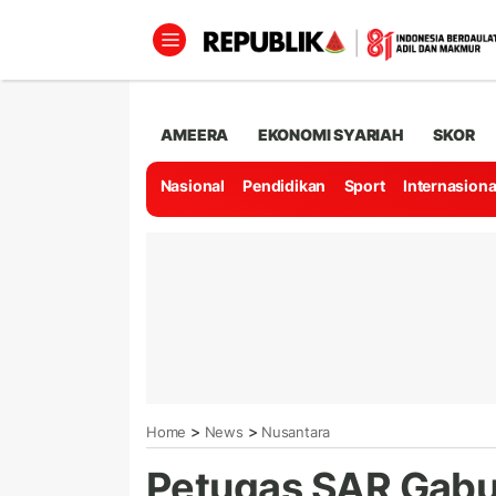
AMEERA
EKONOMI SYARIAH
SKOR
Nasional
Pendidikan
Sport
Internasiona
>
>
Home
News
Nusantara
Petugas SAR Gabu