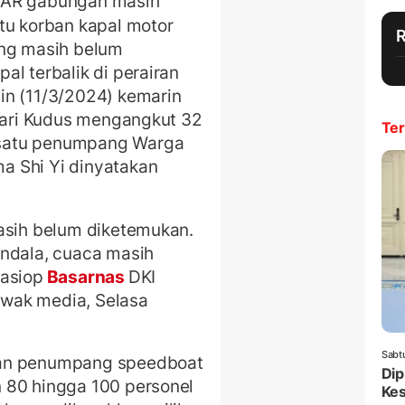
SAR gabungan masih
tu korban kapal motor
ang masih belum
l terbalik di perairan
in (11/3/2024) kemarin
 Pari Kudus mengangkut 32
Ter
satu penumpang Warga
a Shi Yi dinyatakan
masih belum diketemukan.
endala, cuaca masih
Kasiop
Basarnas
DKI
wak media, Selasa
Sabt
ian penumpang speedboat
Dip
 80 hingga 100 personel
Ke