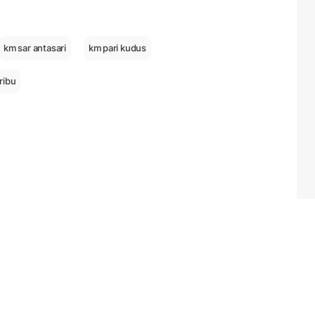
km sar antasari
km pari kudus
ribu