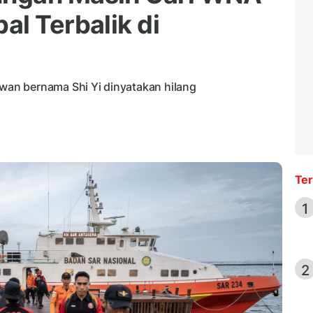
al Terbalik di
an bernama Shi Yi dinyatakan hilang
Ter
1
2