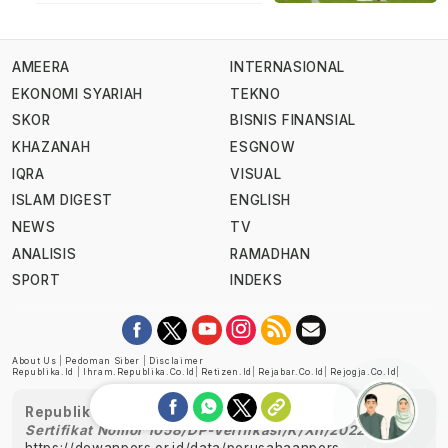
AMEERA
INTERNASIONAL
EKONOMI SYARIAH
TEKNO
SKOR
BISNIS FINANSIAL
KHAZANAH
ESGNOW
IQRA
VISUAL
ISLAM DIGEST
ENGLISH
NEWS
TV
ANALISIS
RAMADHAN
SPORT
INDEKS
About Us
|
Pedoman Siber
|
Disclaimer
Republika.id
|
Ihram.republika.co.id
|
Retizen.id
|
Rejabar.co.id
|
Rejogja.co.id
|
Republika telah diverifikasi oleh Dewan Pers
Sertifikat Nomor 1058/DP-Verifikasi/K/XII/2022
https://dewanpers.or.id/data/perusahaanpers