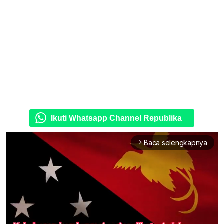
Ikuti Whatsapp Channel Republika
Baca selengkapnya
arrow_forward_ios