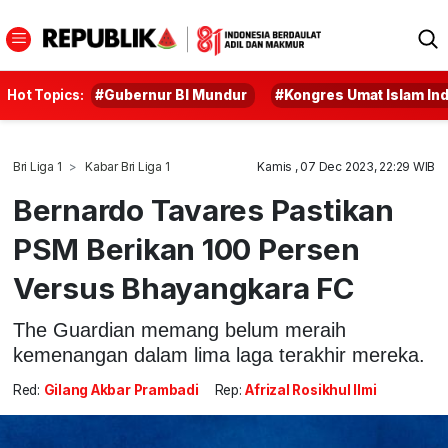
Hot Topics:
#Gubernur BI Mundur
#Kongres Umat Islam In
Bri Liga 1
Kabar Bri Liga 1
Kamis , 07 Dec 2023, 22:29 WIB
Bernardo Tavares Pastikan
PSM Berikan 100 Persen
Versus Bhayangkara FC
The Guardian memang belum meraih
kemenangan dalam lima laga terakhir mereka.
Red:
Gilang Akbar Prambadi
Rep:
Afrizal Rosikhul Ilmi