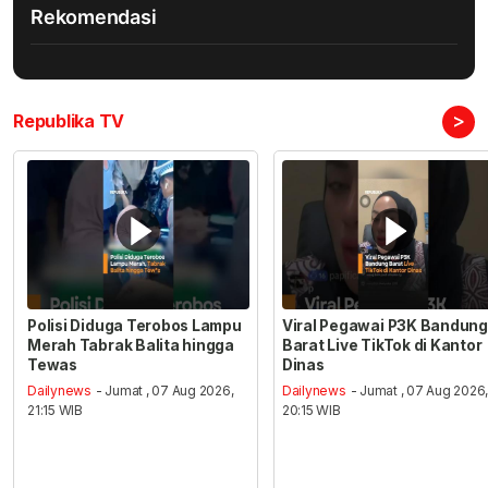
Rekomendasi
>
Republika TV
Polisi Diduga Terobos Lampu
Viral Pegawai P3K Bandung
Merah Tabrak Balita hingga
Barat Live TikTok di Kantor
Tewas
Dinas
Dailynews
- Jumat , 07 Aug 2026,
Dailynews
- Jumat , 07 Aug 2026
21:15 WIB
20:15 WIB