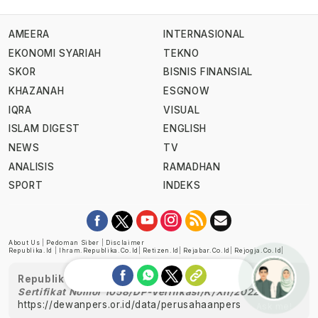
AMEERA
INTERNASIONAL
EKONOMI SYARIAH
TEKNO
SKOR
BISNIS FINANSIAL
KHAZANAH
ESGNOW
IQRA
VISUAL
ISLAM DIGEST
ENGLISH
NEWS
TV
ANALISIS
RAMADHAN
SPORT
INDEKS
About Us
|
Pedoman Siber
|
Disclaimer
Republika.id
|
Ihram.republika.co.id
|
Retizen.id
|
Rejabar.co.id
|
Rejogja.co.id
|
Republika telah diverifikasi oleh Dewan Pers
Sertifikat Nomor 1058/DP-Verifikasi/K/XII/2022
https://dewanpers.or.id/data/perusahaanpers
Ask me!