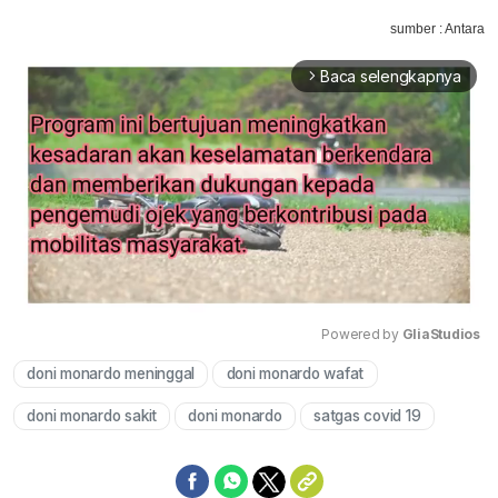
sumber : Antara
Baca selengkapnya
arrow_forward_ios
Powered by 
GliaStudios
doni monardo meninggal
doni monardo wafat
Mute
doni monardo sakit
doni monardo
satgas covid 19