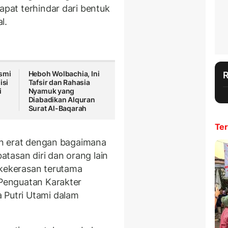
apat terhindar dari bentuk
al.
smi
Heboh Wolbachia, Ini
isi
Tafsir dan Rahasia
i
Nyamuk yang
Diabadikan Alquran
Surat Al-Baqarah
Ter
itan erat dengan bagaimana
batasan diri dan orang lain
 kekerasan terutama
 Penguatan Karakter
 Putri Utami dalam