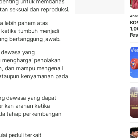
t penting untuk membahas
atan seksual dan reproduksi.
Ahad
KO
sa lebih paham atas
1.0
 ketika tumbuh menjadi
Fes
ang bertanggung jawab.
k dewasa yang
u menghargai penolakan
aan, dan mampu mengenali
ataupun kenyamanan pada
ng dewasa yang dapat
ikan arahan ketika
pada tahap perkembangan
ai peduli terkait