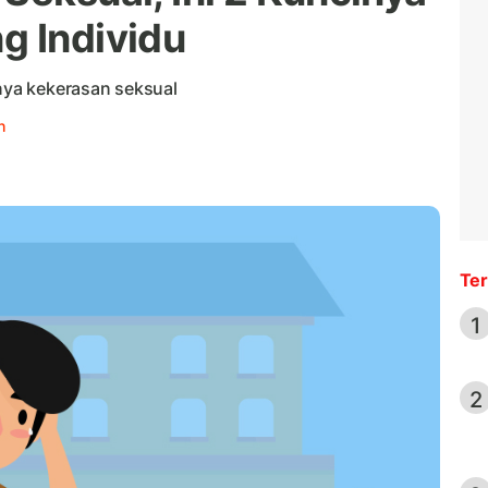
g Individu
inya kekerasan seksual
h
Ter
1
2