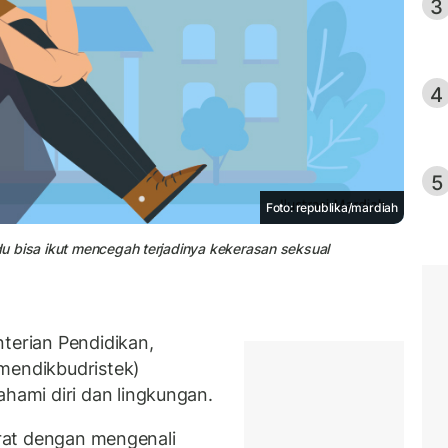
3
4
5
Foto: republika/mardiah
idu bisa ikut mencegah terjadinya kekerasan seksual
erian Pendidikan,
mendikbudristek)
ami diri dan lingkungan.
 erat dengan mengenali