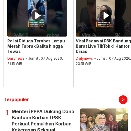
Polisi Diduga Terobos Lampu
Viral Pegawai P3K Bandung
Merah Tabrak Balita hingga
Barat Live TikTok di Kantor
Tewas
Dinas
Dailynews
- Jumat , 07 Aug 2026,
Dailynews
- Jumat , 07 Aug 2026
21:15 WIB
20:15 WIB
>
Terpopuler
Menteri PPPA Dukung Dana
1
Bantuan Korban LPSK
Perkuat Pemulihan Korban
Kekerasan Seksual