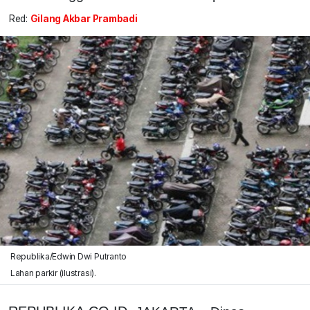
Red:
Gilang Akbar Prambadi
Republika/Edwin Dwi Putranto
Lahan parkir (ilustrasi).