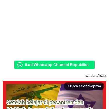
Ikuti Whatsapp Channel Republika
sumber : Antara
Baca selengkapnya
arrow_forward_ios