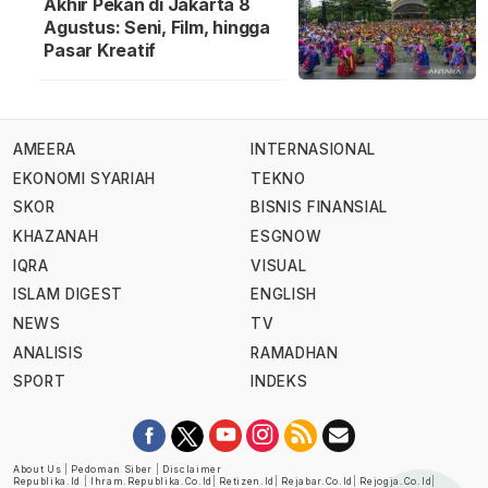
Akhir Pekan di Jakarta 8
Agustus: Seni, Film, hingga
Pasar Kreatif
AMEERA
INTERNASIONAL
EKONOMI SYARIAH
TEKNO
SKOR
BISNIS FINANSIAL
KHAZANAH
ESGNOW
IQRA
VISUAL
ISLAM DIGEST
ENGLISH
NEWS
TV
ANALISIS
RAMADHAN
SPORT
INDEKS
About Us
|
Pedoman Siber
|
Disclaimer
Republika.id
|
Ihram.republika.co.id
|
Retizen.id
|
Rejabar.co.id
|
Rejogja.co.id
|