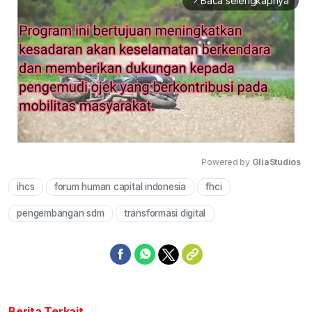
Baca selengkapnya
arrow_forward_ios
Powered by 
GliaStudios
ihcs
forum human capital indonesia
fhci
Mute
pengembangan sdm
transformasi digital
Berita Terkait