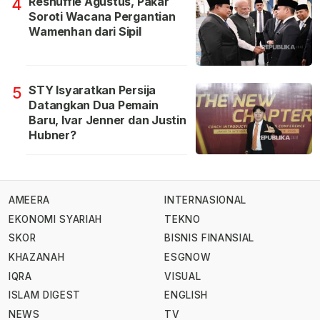
Reshuffle Agustus, Pakar
4
Soroti Wacana Pergantian
Wamenhan dari Sipil
STY Isyaratkan Persija
5
Datangkan Dua Pemain
Baru, Ivar Jenner dan Justin
Hubner?
AMEERA
INTERNASIONAL
EKONOMI SYARIAH
TEKNO
SKOR
BISNIS FINANSIAL
KHAZANAH
ESGNOW
IQRA
VISUAL
ISLAM DIGEST
ENGLISH
NEWS
TV