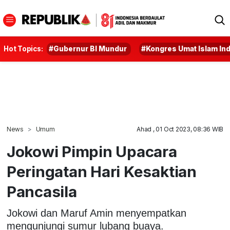
Hot Topics:
#Gubernur BI Mundur
#Kongres Umat Islam In
News
Umum
Ahad , 01 Oct 2023, 08:36 WIB
Jokowi Pimpin Upacara
Peringatan Hari Kesaktian
Pancasila
Jokowi dan Maruf Amin menyempatkan
mengunjungi sumur lubang buaya.