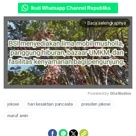
Ikuti Whatsapp Channel Republika
Baca selengkapnya
arrow_forward_ios
Powered by 
GliaStudios
jokowi
hari kesaktian pancasila
presiden jokowi
Mute
maruf amin