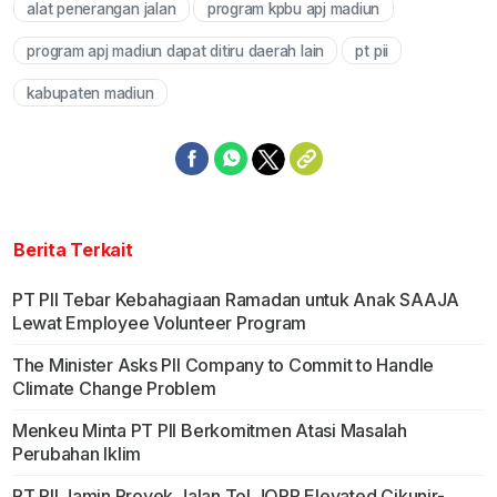
alat penerangan jalan
program kpbu apj madiun
Mute
program apj madiun dapat ditiru daerah lain
pt pii
kabupaten madiun
Berita Terkait
PT PII Tebar Kebahagiaan Ramadan untuk Anak SAAJA
Lewat Employee Volunteer Program
The Minister Asks PII Company to Commit to Handle
Climate Change Problem
Menkeu Minta PT PII Berkomitmen Atasi Masalah
Perubahan Iklim
PT PII Jamin Proyek Jalan Tol JORR Elevated Cikunir-