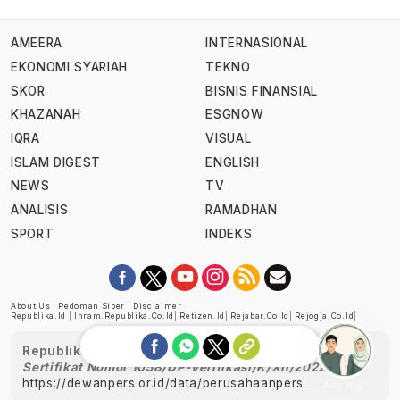
AMEERA
INTERNASIONAL
EKONOMI SYARIAH
TEKNO
SKOR
BISNIS FINANSIAL
KHAZANAH
ESGNOW
IQRA
VISUAL
ISLAM DIGEST
ENGLISH
NEWS
TV
ANALISIS
RAMADHAN
SPORT
INDEKS
About Us
|
Pedoman Siber
|
Disclaimer
Republika.id
|
Ihram.republika.co.id
|
Retizen.id
|
Rejabar.co.id
|
Rejogja.co.id
|
Republika telah diverifikasi oleh Dewan Pers
Sertifikat Nomor 1058/DP-Verifikasi/K/XII/2022
https://dewanpers.or.id/data/perusahaanpers
Ask me!