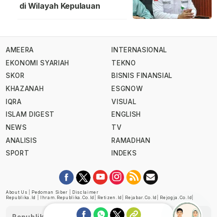
di Wilayah Kepulauan
AMEERA
INTERNASIONAL
EKONOMI SYARIAH
TEKNO
SKOR
BISNIS FINANSIAL
KHAZANAH
ESGNOW
IQRA
VISUAL
ISLAM DIGEST
ENGLISH
NEWS
TV
ANALISIS
RAMADHAN
SPORT
INDEKS
About Us
|
Pedoman Siber
|
Disclaimer
Republika.id
|
Ihram.republika.co.id
|
Retizen.id
|
Rejabar.co.id
|
Rejogja.co.id
|
Republika telah diverifikasi oleh Dewan Pers