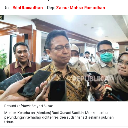
Red:
Bilal Ramadhan
Rep:
Zainur Mahsir Ramadhan
Republika/Nawir Arsyad Akbar
Menteri Kesehatan (Menkes) Budi Gunadi Sadikin. Menkes sebut
perundungan terhadap dokter residen sudah terjadi selama puluhan
tahun.