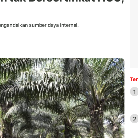
engandalkan sumber daya internal.
Ter
1
2