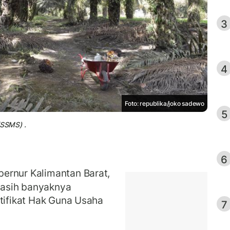
3
4
Foto: republika/joko sadewo
5
(SSMS) .
6
bernur Kalimantan Barat,
masih banyaknya
rtifikat Hak Guna Usaha
7