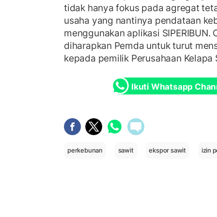
tidak hanya fokus pada agregat tet
usaha yang nantinya pendataan ke
menggunakan aplikasi SIPERIBUN. O
diharapkan Pemda untuk turut menso
kepada pemilik Perusahaan Kelapa S
Ikuti Whatsapp Chan
perkebunan
sawit
ekspor sawit
izin 