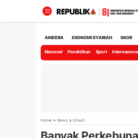
AMEERA
EKONOMI SYARIAH
SKOR
Nasional
Pendidikan
Sport
Internasiona
>
>
Home
News
Umum
Banyak Perkebunan