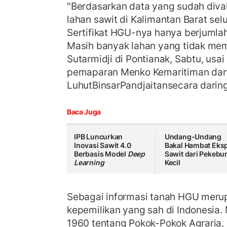
"Berdasarkan data yang sudah dival
lahan sawit di Kalimantan Barat selu
Sertifikat HGU-nya hanya berjumlah 
Masih banyak lahan yang tidak memil
Sutarmidji di Pontianak, Sabtu, us
pemaparan Menko Kemaritiman dan 
LuhutBinsarPandjaitansecara daring
Baca Juga
IPB Luncurkan
Undang-Undang
Inovasi Sawit 4.0
Bakal Hambat Eks
Berbasis Model
Deep
Sawit dari Pekebu
Learning
Kecil
Sebagai informasi tanah HGU merup
kepemilikan yang sah di Indonesia.
1960 tentang Pokok-Pokok Agraria,