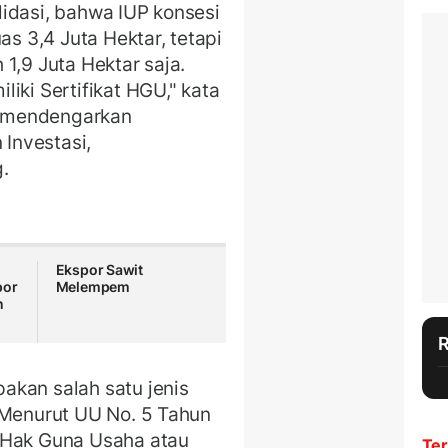
idasi, bahwa IUP konsesi
as 3,4 Juta Hektar, tetapi
1,9 Juta Hektar saja.
iki Sertifikat HGU," kata
ai mendengarkan
Investasi,
.
Ekspor Sawit
por
Melempem
n
akan salah satu jenis
 Menurut UU No. 5 Tahun
 Hak Guna Usaha atau
Ter