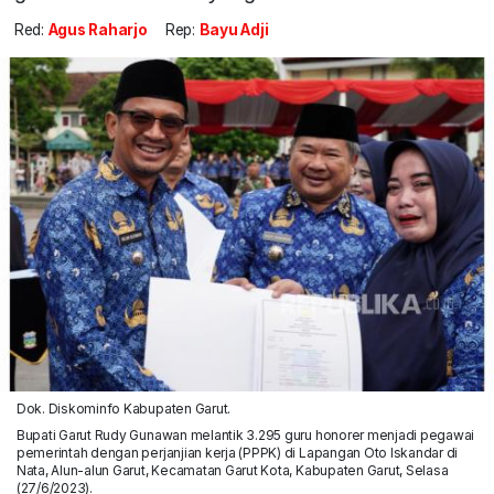
Red:
Agus Raharjo
Rep:
Bayu Adji
Dok. Diskominfo Kabupaten Garut.
Bupati Garut Rudy Gunawan melantik 3.295 guru honorer menjadi pegawai
pemerintah dengan perjanjian kerja (PPPK) di Lapangan Oto Iskandar di
Nata, Alun-alun Garut, Kecamatan Garut Kota, Kabupaten Garut, Selasa
(27/6/2023).