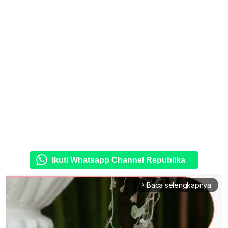
Ikuti Whatsapp Channel Republika
Baca selengkapnya
arrow_forward_ios