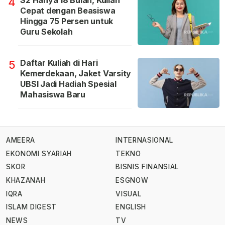
S2 Hanya 18 Bulan, Kuliah
4
Cepat dengan Beasiswa
Hingga 75 Persen untuk
Guru Sekolah
Daftar Kuliah di Hari
5
Kemerdekaan, Jaket Varsity
UBSI Jadi Hadiah Spesial
Mahasiswa Baru
AMEERA
INTERNASIONAL
EKONOMI SYARIAH
TEKNO
SKOR
BISNIS FINANSIAL
KHAZANAH
ESGNOW
IQRA
VISUAL
ISLAM DIGEST
ENGLISH
NEWS
TV