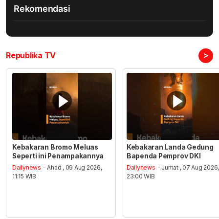
Rekomendasi
>
Republika TV
Kebakaran Bromo Meluas
Kebakaran Landa Gedung
Seperti ini Penampakannya
Bapenda Pemprov DKI
Dailynews
- Ahad , 09 Aug 2026,
Dailynews
- Jumat , 07 Aug 2026
11:15 WIB
23:00 WIB