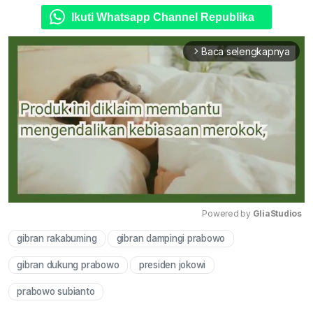
Ikuti Whatsapp Channel Republika
Baca selengkapnya
arrow_forward_ios
Powered by 
GliaStudios
gibran rakabuming
gibran dampingi prabowo
Mute
gibran dukung prabowo
presiden jokowi
prabowo subianto