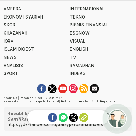
AMEERA
INTERNASIONAL
EKONOMI SYARIAH
TEKNO
SKOR
BISNIS FINANSIAL
KHAZANAH
ESGNOW
IQRA
VISUAL
ISLAM DIGEST
ENGLISH
NEWS
TV
ANALISIS
RAMADHAN
SPORT
INDEKS
About Us
|
Pedoman Siber
|
Disclaimer
Republika.id
|
Ihram.republika.co.id
|
Retizen.id
|
Rejabar.co.id
|
Rejogja.co.id
|
Republika telah diverifikasi oleh Dewan Pers
Sertifikat Nomor 1058/DP-Verifikasi/K/XII/2022
https://dewanpers.or.id/data/perusahaanpers
Ask me!