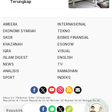
Terungkap
AMEERA
INTERNASIONAL
EKONOMI SYARIAH
TEKNO
SKOR
BISNIS FINANSIAL
KHAZANAH
ESGNOW
IQRA
VISUAL
ISLAM DIGEST
ENGLISH
NEWS
TV
ANALISIS
RAMADHAN
SPORT
INDEKS
About Us
|
Pedoman Siber
|
Disclaimer
Republika.id
|
Ihram.republika.co.id
|
Retizen.id
|
Rejabar.co.id
|
Rejogja.co.id
|
Republika telah diverifikasi oleh Dewan Pers