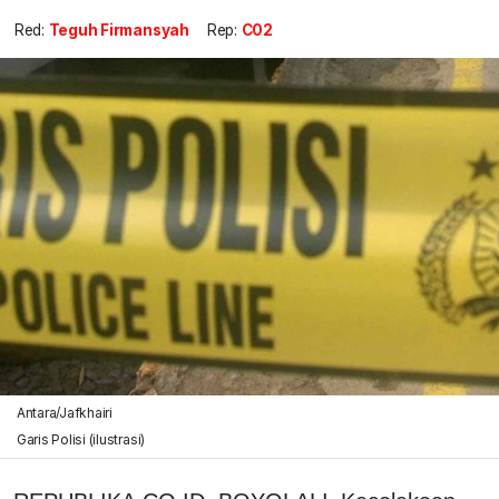
Red:
Teguh Firmansyah
Rep:
C02
Antara/Jafkhairi
Garis Polisi (ilustrasi)