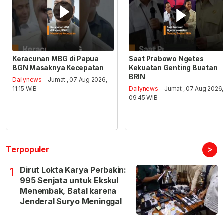
Keracunan MBG di Papua
Saat Prabowo Ngetes
BGN Masaknya Kecepatan
Kekuatan Genting Buatan
BRIN
Dailynews
- Jumat , 07 Aug 2026,
11:15 WIB
Dailynews
- Jumat , 07 Aug 2026
09:45 WIB
>
Terpopuler
Dirut Lokta Karya Perbakin:
1
995 Senjata untuk Ekskul
Menembak, Batal karena
Jenderal Suryo Meninggal