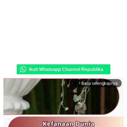
Ikuti Whatsapp Channel Republika
Baca selengkapnya
arrow_forward_ios