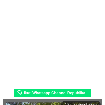
Ikuti Whatsapp Channel Republika
Baca selengkapnya
arrow_forward_ios