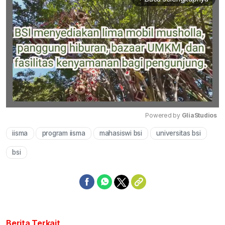
Powered by 
GliaStudios
iisma
program iisma
mahasiswi bsi
universitas bsi
Mute
bsi
Berita Terkait