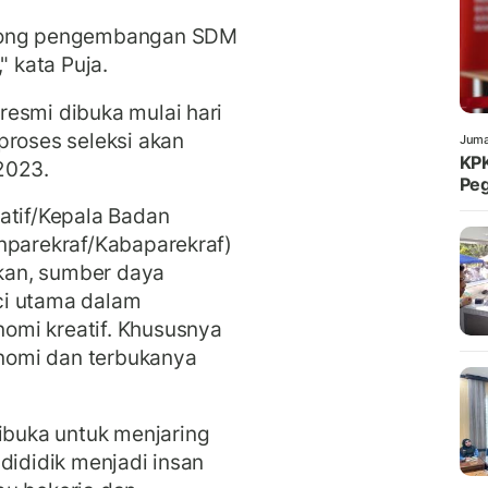
orong pengembangan SDM
" kata Puja.
r
resmi dibuka mulai hari
proses seleksi akan
Juma
KPK
 2023.
Peg
atif/Kepala Badan
nparekraf/Kabaparekraf)
kan, sumber daya
ci utama dalam
omi kreatif. Khususnya
nomi dan terbukanya
buka untuk menjaring
dididik menjadi insan