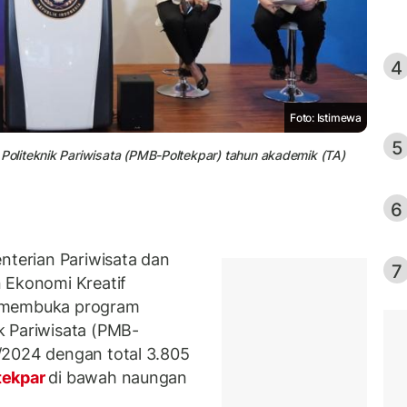
4
Foto: Istimewa
5
oliteknik Pariwisata (PMB-Poltekpar) tahun akademik (TA)
6
terian Pariwisata dan
7
 Ekonomi Kreatif
i membuka program
k Pariwisata (PMB-
/2024 dengan total 3.805
tekpar
di bawah naungan