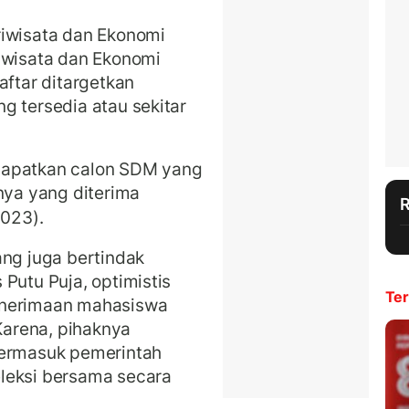
riwisata dan Ekonomi
iwisata dan Ekonomi
aftar ditargetkan
g tersedia atau sekitar
a dapatkan calon SDM yang
nya yang diterima
2023).
ang juga bertindak
Putu Puja, optimistis
Ter
enerimaan mahasiswa
 Karena, pihaknya
termasuk pemerintah
leksi bersama secara