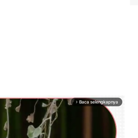
Baca selengkapnya
arrow_forward_ios