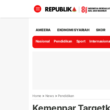
AMEERA
EKONOMI SYARIAH
SKOR
Nasional
Pendidikan
Sport
Internasiona
>
>
Home
News
Pendidikan
Kemenpar Targetk