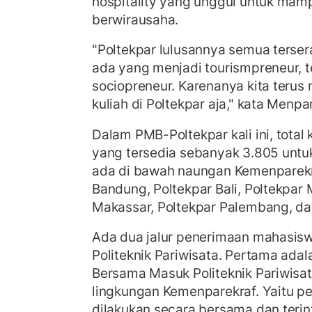
hospitality yang unggul untuk mam
berwirausaha.
"Poltekpar lulusannya semua terser
ada yang menjadi tourismpreneur, 
sociopreneur. Karenanya kita teru
kuliah di Poltekpar aja," kata Menp
Dalam PMB-Poltekpar kali ini, tota
yang tersedia sebanyak 3.805 untu
ada di bawah naungan Kemenparekra
Bandung, Poltekpar Bali, Poltekpar
Makassar, Poltekpar Palembang, d
Ada dua jalur penerimaan mahasisw
Politeknik Pariwisata. Pertama adal
Bersama Masuk Politeknik Pariwisat
lingkungan Kemenparekraf. Yaitu pe
dilakukan secara bersama dan terin