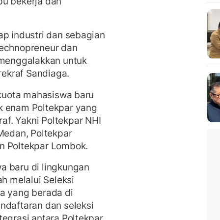
pu bekerja dan
ap industri dan sebagian
technopreneur dan
s menggalakkan untuk
arekraf Sandiaga.
l kuota mahasiswa baru
k enam Poltekpar yang
f. Yakni Poltekpar NHI
 Medan, Poltekpar
an Poltekpar Lombok.
a baru di lingkungan
ah melalui Seleksi
a yang berada di
ndaftaran dan seleksi
tegrasi antara Poltekpar