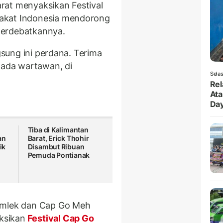
rat menyaksikan Festival
akat Indonesia mendorong
perdebatkannya.
ngsung ini perdana. Terima
ada wartawan, di
Selas
Rel
Ata
Da
Tiba di Kalimantan
an
Barat, Erick Thohir
ik
Disambut Ribuan
Pemuda Pontianak
 Imlek dan Cap Go Meh
ksikan
Festival Cap Go