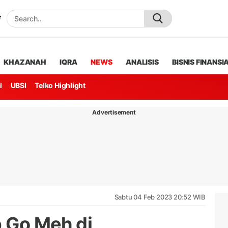
KHAZANAH
IQRA
NEWS
ANALISIS
BISNIS FINANSI
l
UBSI
Telko Highlight
Advertisement
Sabtu 04 Feb 2023 20:52 WIB
p Go Meh di