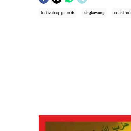
festival cap go meh
singkawang
erick thoh