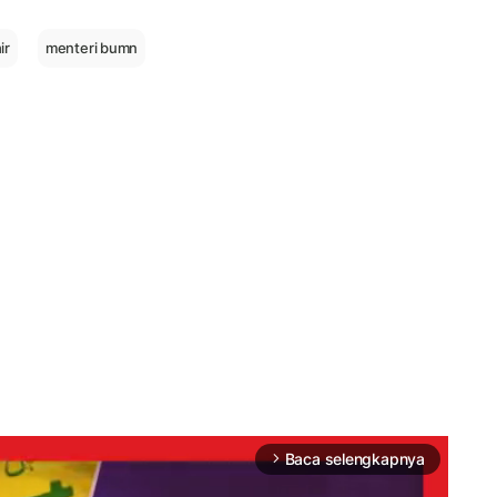
ir
menteri bumn
Baca selengkapnya
arrow_forward_ios