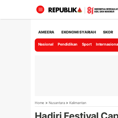
AMEERA
EKONOMI SYARIAH
SKOR
Nasional
Pendidikan
Sport
Internasiona
>
>
Home
Nusantara
Kalimantan
Hadiri Festival Ca