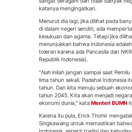
sangat beragam dan tidak banyak nega
katanya mengingatkan.
Menurut dia lagi, jika dilihat pada ba
di dalam negeri sendiri, ada mempert
kesukuan dan agama. Tetapi jika diliha
menunjukkan bahwa Indonesia adalah
toleran karena ada Pancasila dan NKR
Republik Indonesia).
"
Nah
inilah jangan sampai saat Pemilu 
lima tahun sekali. Padahal Indonesia 
tahun. Dan kita menuju sebuah ekonomi
tahun 2045. Kita akan menjadi negara
ekonomi dunia," kata
Menteri BUMN
i
Karena itu pula, Erick Thohir mengatak
Singkawang untuk memastikan bahwa 
Indonesia, seperti tradisi dan kebuda