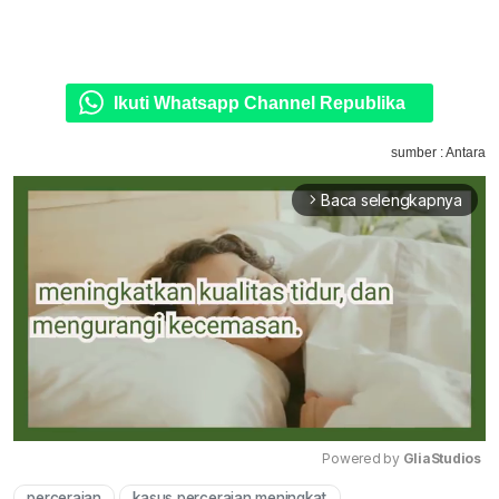
Ikuti Whatsapp Channel Republika
sumber : Antara
Baca selengkapnya
arrow_forward_ios
Powered by 
GliaStudios
perceraian
kasus perceraian meningkat