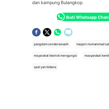
dan kampung Bulangkop.
Ikuti Whatsapp Chan
pangdam cenderawasih
mayjen muhammad sal
msyarakat kiwirok mengungsi
masyarakat kemba
spei yan bidana