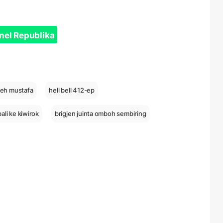
nel Republika
eh mustafa
heli bell 412-ep
li ke kiwirok
brigjen juinta omboh sembiring