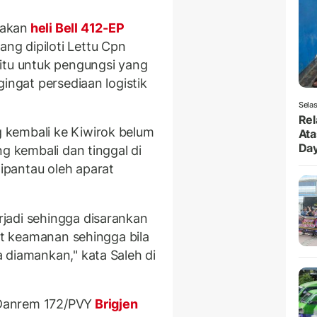
nakan
heli Bell 412-EP
g dipiloti Lettu Cpn
itu untuk pengungsi yang
ingat persediaan logistik
Selas
Rel
 kembali ke Kiwirok belum
Ata
Da
ng kembali dan tinggal di
pantau oleh aparat
jadi sehingga disarankan
rat keamanan sehingga bila
 diamankan," kata Saleh di
Danrem 172/PVY
Brigjen