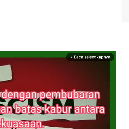
Baca selengkapnya
arrow_forward_ios