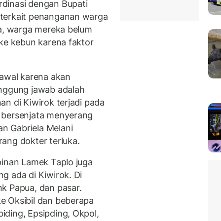
rdinasi dengan Bupati
terkait penanganan warga
ya, warga mereka belum
 ke kebun karena faktor
 awal karena akan
anggung jawab adalah
n di Kiwirok terjadi pada
 bersenjata menyerang
n Gabriela Melani
ang dokter terluka.
pinan Lamek Taplo juga
g ada di Kiwirok. Di
k Papua, dan pasar.
e Oksibil dan beberapa
ding, Epsipding, Okpol,