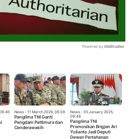
Powered by 
GliaStudios
Mute
 06:45
News
- 11 March 2026, 06:39
News
- 05 January 2025,
09:48
Panglima TNI Ganti
Panglima TNI
i
Pangdam Pattimura dan
Promosikan Brigjen Ari
Cenderawasih
Yulianto Jadi Deputi
Dewan Pertahanan