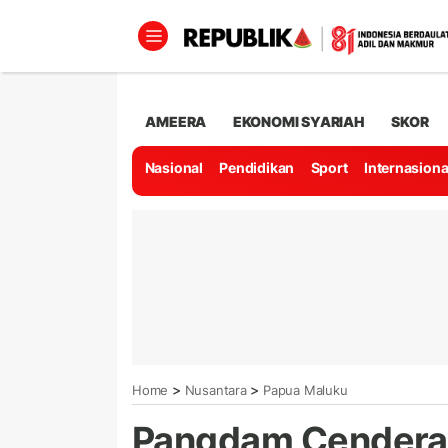
AMEERA
EKONOMI SYARIAH
SKOR
Nasional
Pendidikan
Sport
Internasiona
>
>
Home
Nusantara
Papua Maluku
Pangdam Cenderaw