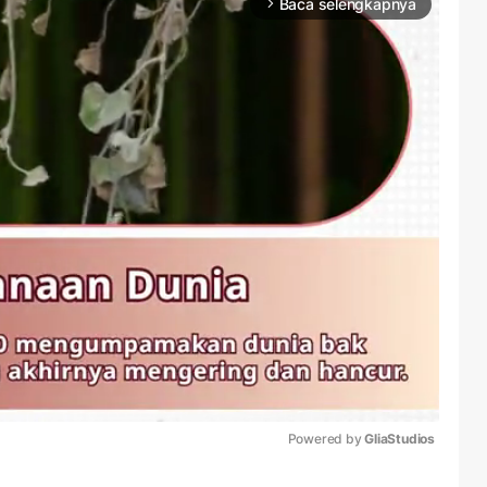
Baca selengkapnya
arrow_forward_ios
Powered by 
GliaStudios