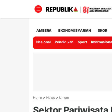
AMEERA
EKONOMI SYARIAH
SKOR
Nasional
Pendidikan
Sport
Internasiona
>
>
Home
News
Umum
Sektor Pariwisata