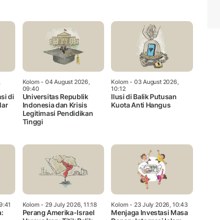
Mute
,
Kolom
- 04 August 2026,
Kolom
- 03 August 2026,
09:40
10:12
si di
Universitas Republik
Ilusi di Balik Putusan
lar
Indonesia dan Krisis
Kuota Anti Hangus
Legitimasi Pendidikan
Tinggi
9:41
Kolom
- 29 July 2026, 11:18
Kolom
- 23 July 2026, 10:43
:
Perang Amerika-Israel
Menjaga Investasi Masa