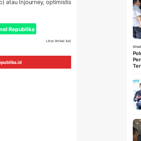
) atau Injourney, optimistis
nel Republika
Lihat Artikel Asli
Ahad
Pol
Pen
publika.id
Ter