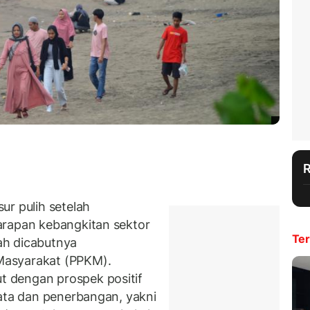
ur pulih setelah
arapan kebangkitan sektor
Ter
ah dicabutnya
Masyarakat (PPKM).
 dengan prospek positif
sata dan penerbangan, yakni