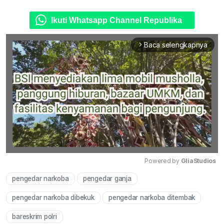
Ikuti Whatsapp Channel Republika
Baca selengkapnya
arrow_forward_ios
Powered by 
GliaStudios
pengedar narkoba
pengedar ganja
Mute
pengedar narkoba dibekuk
pengedar narkoba ditembak
bareskrim polri