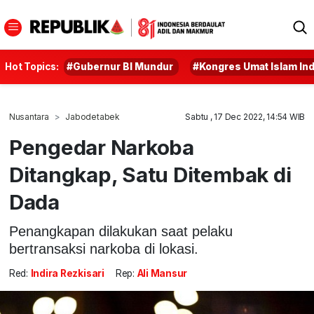
Hot Topics:
#Gubernur BI Mundur
#Kongres Umat Islam In
Nusantara
Jabodetabek
Sabtu , 17 Dec 2022, 14:54 WIB
Pengedar Narkoba
Ditangkap, Satu Ditembak di
Dada
Penangkapan dilakukan saat pelaku
bertransaksi narkoba di lokasi.
Red:
Indira Rezkisari
Rep:
Ali Mansur