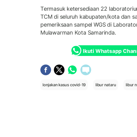
Termasuk ketersediaan 22 laboratori
TCM di seluruh kabupaten/kota dan sa
pemeriksaan sampel WGS di Laborator
Mulawarman Kota Samarinda.
Ikuti Whatsapp Chan
lonjakan kasus covid-19
libur nataru
libur 