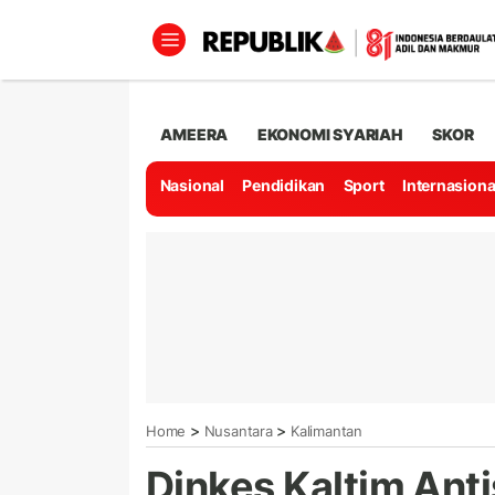
AMEERA
EKONOMI SYARIAH
SKOR
Nasional
Pendidikan
Sport
Internasiona
>
>
Home
Nusantara
Kalimantan
Dinkes Kaltim Ant