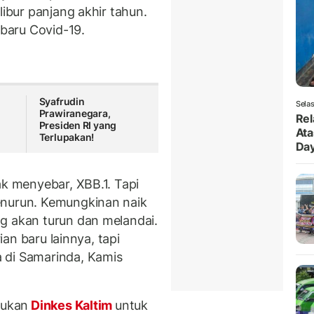
libur panjang akhir tahun.
 baru Covid-19.
Syafrudin
Selas
Prawiranegara,
Rel
Presiden RI yang
Ata
Terlupakan!
Da
ak menyebar, XBB.1. Tapi
enurun. Kemungkinan naik
g akan turun dan melandai.
rian baru lainnya, tapi
 di Samarinda, Kamis
kukan
Dinkes Kaltim
untuk