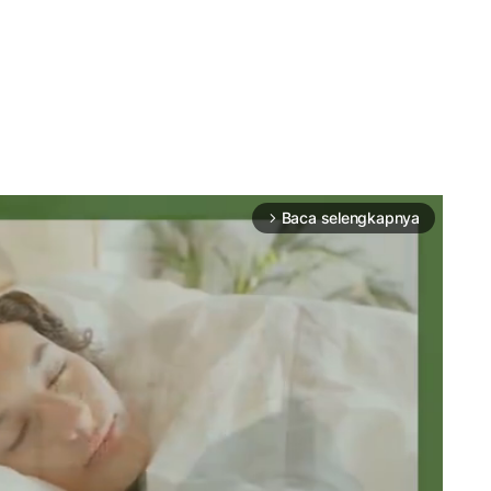
Baca selengkapnya
arrow_forward_ios