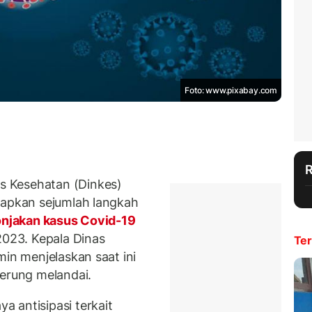
Foto: www.pixabay.com
 Kesehatan (Dinkes)
iapkan sejumlah langkah
onjakan kasus Covid-19
2023. Kepala Dinas
Ter
min menjelaskan saat ini
derung melandai.
 antisipasi terkait