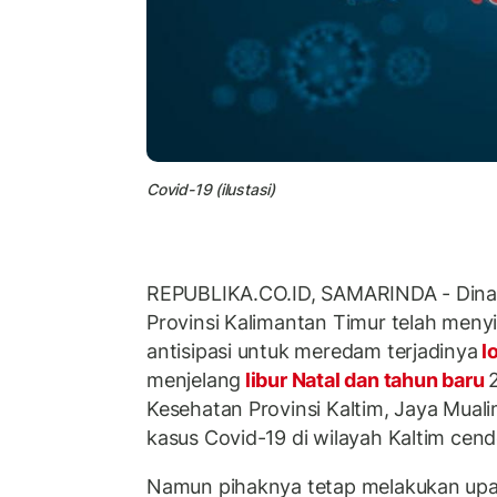
Covid-19 (ilustasi)
REPUBLIKA.CO.ID, SAMARINDA - Dinas
Provinsi Kalimantan Timur telah meny
antisipasi untuk meredam terjadinya
l
menjelang
libur Natal dan tahun baru
Kesehatan Provinsi Kaltim, Jaya Muali
kasus Covid-19 di wilayah Kaltim cen
Namun pihaknya tetap melakukan upaya